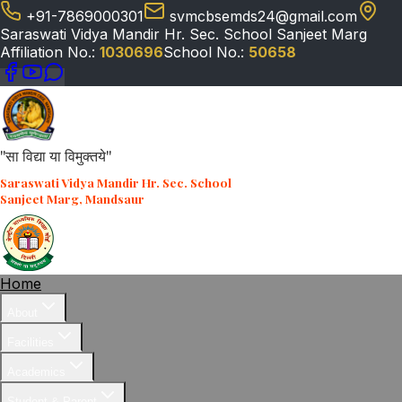
+91-7869000301
svmcbsemds24@gmail.com
Saraswati Vidya Mandir Hr. Sec. School Sanjeet Marg
Affiliation No.:
1030696
School No.:
50658
"सा विद्या या विमुक्तये"
Saraswati Vidya Mandir Hr. Sec. School
Sanjeet Marg, Mandsaur
Home
About
Facilities
Academics
Student & Parent