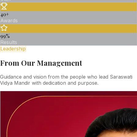
40
+
Awards
99
%
Results
Leadership
From Our Management
Guidance and vision from the people who lead Saraswati
Vidya Mandir with dedication and purpose.