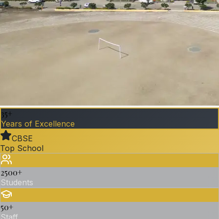
35+
Years of Excellence
CBSE
Top School
2500
+
Students
50
+
Staff