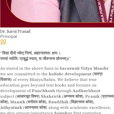
Dr. Saroj Prasad
Principal
“विद्या दीपो भवेत् नित्यं, अज्ञानतमसः क्षयः।
यस्यां ज्योतिः प्रबुद्धं स्यात्, स जीवनस्य शोभनम्॥”
As stated in the above lines in
Saraswati Vidya Mandir
we are committed to the
holistic development (समग्र
विकास)
of every Bhaiya/Bahin. We believe that true
education goes beyond text books and focuses on
development of
Panchkosh
through
Aadharbhoot
subject (
आधारभूत विषय
)
Shahririk
(
अन्नमय कोश
),
Pranik
(
प्राणमय
कोश
),
Mansik
(
मनोमय कोश
),
Bauddhik
(
विज्ञानमय कोश
),
Adhyatmik
(
आनन्दमय कोश
) along with academic excellence,
we give utmost importance
Samskar
first nurturing