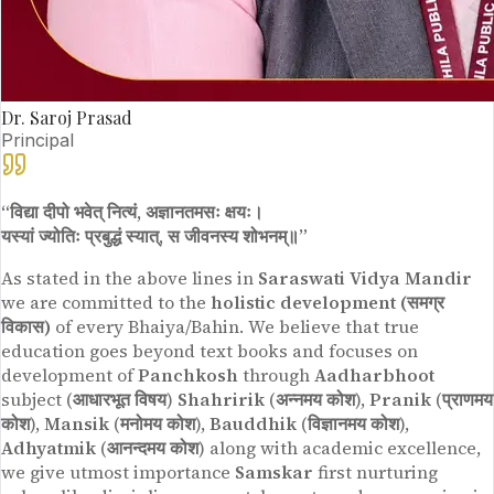
Dr. Saroj Prasad
Principal
“विद्या दीपो भवेत् नित्यं, अज्ञानतमसः क्षयः।
यस्यां ज्योतिः प्रबुद्धं स्यात्, स जीवनस्य शोभनम्॥”
As stated in the above lines in
Saraswati Vidya Mandir
we are committed to the
holistic development (समग्र
विकास)
of every Bhaiya/Bahin. We believe that true
education goes beyond text books and focuses on
development of
Panchkosh
through
Aadharbhoot
subject (
आधारभूत विषय
)
Shahririk
(
अन्नमय कोश
),
Pranik
(
प्राणमय
कोश
),
Mansik
(
मनोमय कोश
),
Bauddhik
(
विज्ञानमय कोश
),
Adhyatmik
(
आनन्दमय कोश
) along with academic excellence,
we give utmost importance
Samskar
first nurturing