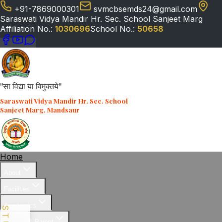
+91-7869000301
svmcbsemds24@gmail.com
Saraswati Vidya Mandir Hr. Sec. School Sanjeet Marg
Affiliation No.:
1030696
School No.:
50658
"सा विद्या या विमुक्तये"
Saraswati Vidya Mandir Hr. Sec. School
Sanjeet Marg, Mandsaur
Home
About
Facilities
Academics
Student & Parent