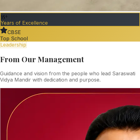
35+
Years of Excellence
CBSE
Top School
Leadership
From Our Management
Guidance and vision from the people who lead Saraswati
Vidya Mandir with dedication and purpose.