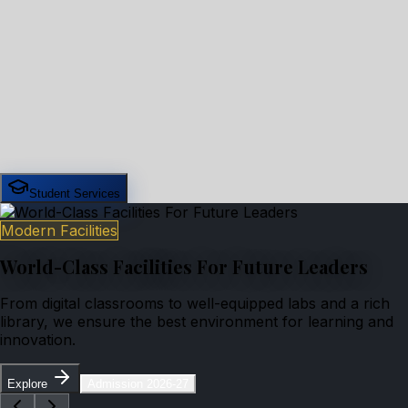
Student Services
Modern Facilities
World-Class Facilities For Future Leaders
From digital classrooms to well-equipped labs and a rich
library, we ensure the best environment for learning and
innovation.
Explore
Admission 2026-27