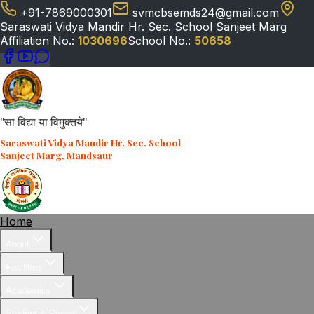
+91-7869000301
svmcbsemds24@gmail.com
Saraswati Vidya Mandir Hr. Sec. School Sanjeet Marg
Affiliation No.:
1030696
School No.:
50658
"सा विद्या या विमुक्तये"
Saraswati Vidya Mandir Hr. Sec. School
Sanjeet Marg, Mandsaur
Home
About
Facilities
Academics
Student & Parent