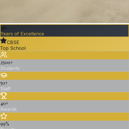
35+
Years of Excellence
CBSE
Top School
2500
+
Students
50
+
Staff
40
+
Awards
99
%