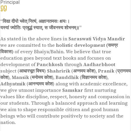
Principal
“विद्या दीपो भवेत् नित्यं, अज्ञानतमसः क्षयः।
यस्यां ज्योतिः प्रबुद्धं स्यात्, स जीवनस्य शोभनम्॥”
As stated in the above lines in
Saraswati Vidya Mandir
we are committed to the
holistic development (समग्र
विकास)
of every Bhaiya/Bahin. We believe that true
education goes beyond text books and focuses on
development of
Panchkosh
through
Aadharbhoot
subject (
आधारभूत विषय
)
Shahririk
(
अन्नमय कोश
),
Pranik
(
प्राणमय
कोश
),
Mansik
(
मनोमय कोश
),
Bauddhik
(
विज्ञानमय कोश
),
Adhyatmik
(
आनन्दमय कोश
) along with academic excellence,
we give utmost importance
Samskar
first nurturing
values like discipline, respect, honesty and compassion in
our students. Through a balanced approach and learning
we aim to shape responsible citizen and good human
beings who will contribute positively to society and the
nation.