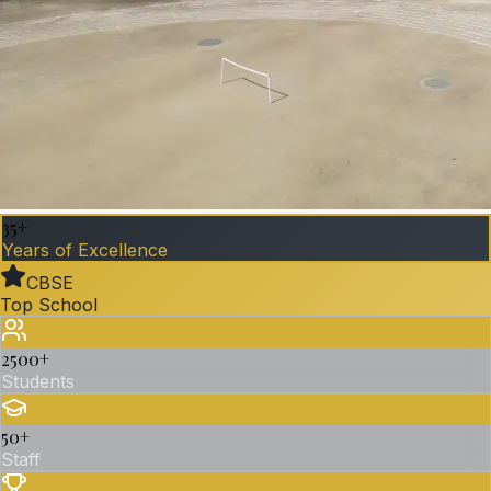
35+
Years of Excellence
CBSE
Top School
2500
+
Students
50
+
Staff