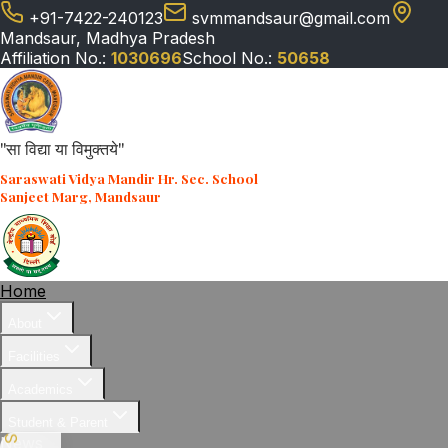
+91-7422-240123
svmmandsaur@gmail.com
Mandsaur, Madhya Pradesh
Affiliation No.:
1030696
School No.:
50658
"सा विद्या या विमुक्तये"
Saraswati Vidya Mandir Hr. Sec. School
Sanjeet Marg, Mandsaur
Home
About
Facilities
Academics
Student & Parent
News