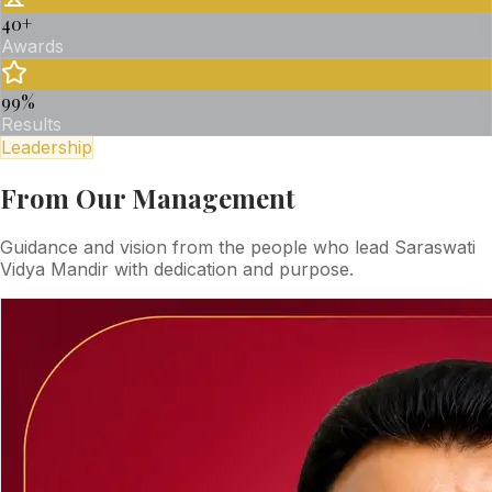
40
+
Awards
99
%
Results
Leadership
From Our Management
Guidance and vision from the people who lead Saraswati
Vidya Mandir with dedication and purpose.