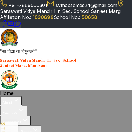
+91-7869000301
svmcbsemds24@gmail.com
Saraswati Vidya Mandir Hr. Sec. School Sanjeet Marg
Affiliation No.:
1030696
School No.:
50658
"सा विद्या या विमुक्तये"
Saraswati Vidya Mandir Hr. Sec. School
Sanjeet Marg, Mandsaur
Home
About
Facilities
Academics
Student & Parent