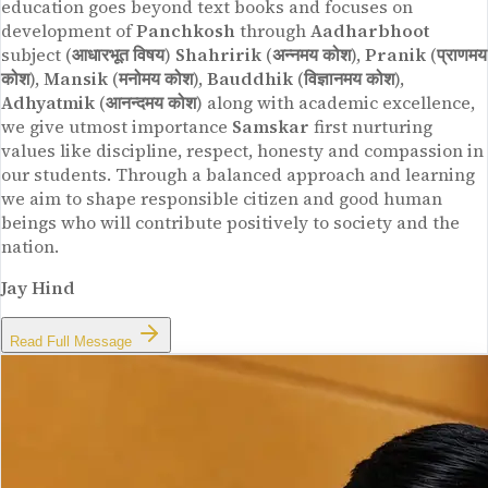
education goes beyond text books and focuses on
development of
Panchkosh
through
Aadharbhoot
subject (
आधारभूत विषय
)
Shahririk
(
अन्नमय कोश
),
Pranik
(
प्राणमय
कोश
),
Mansik
(
मनोमय कोश
),
Bauddhik
(
विज्ञानमय कोश
),
Adhyatmik
(
आनन्दमय कोश
) along with academic excellence,
we give utmost importance
Samskar
first nurturing
values like discipline, respect, honesty and compassion in
our students. Through a balanced approach and learning
we aim to shape responsible citizen and good human
beings who will contribute positively to society and the
nation.
Jay Hind
Read Full Message