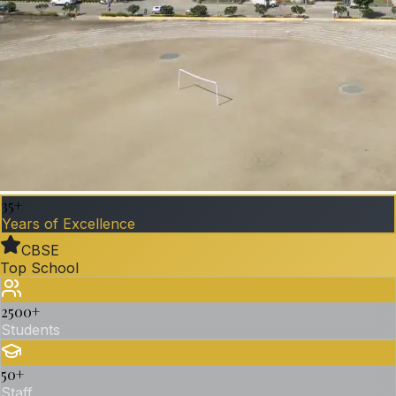
35+
Years of Excellence
CBSE
Top School
2500
+
Students
50
+
Staff