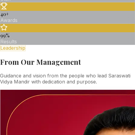
40
+
Awards
99
%
Results
Leadership
From Our Management
Guidance and vision from the people who lead Saraswati
Vidya Mandir with dedication and purpose.