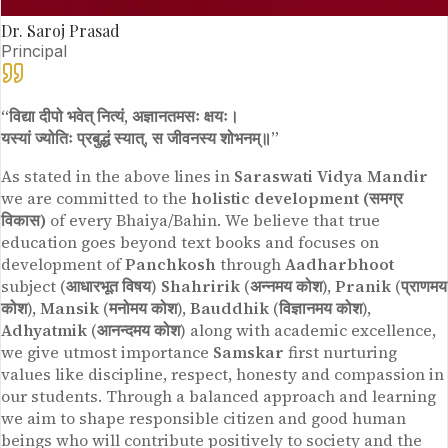
Dr. Saroj Prasad
Principal
“विद्या दीपो भवेत् नित्यं, अज्ञानतमसः क्षयः।
यस्यां ज्योतिः प्रबुद्धं स्यात्, स जीवनस्य शोभनम्॥”
As stated in the above lines in
Saraswati Vidya Mandir
we are committed to the
holistic development (समग्र
विकास)
of every Bhaiya/Bahin. We believe that true
education goes beyond text books and focuses on
development of
Panchkosh
through
Aadharbhoot
subject (
आधारभूत विषय
)
Shahririk
(
अन्नमय कोश
),
Pranik
(
प्राणमय
कोश
),
Mansik
(
मनोमय कोश
),
Bauddhik
(
विज्ञानमय कोश
),
Adhyatmik
(
आनन्दमय कोश
) along with academic excellence,
we give utmost importance
Samskar
first nurturing
values like discipline, respect, honesty and compassion in
our students. Through a balanced approach and learning
we aim to shape responsible citizen and good human
beings who will contribute positively to society and the