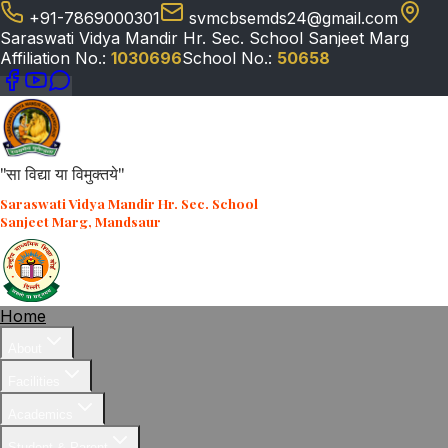
+91-7869000301
svmcbsemds24@gmail.com
Saraswati Vidya Mandir Hr. Sec. School Sanjeet Marg
Affiliation No.:
1030696
School No.:
50658
"सा विद्या या विमुक्तये"
Saraswati Vidya Mandir Hr. Sec. School
Sanjeet Marg, Mandsaur
Home
About
Facilities
Academics
Student & Parent