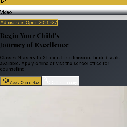
Video
Admissions Open
2026–27
Begin Your Child's
Journey of Excellence
Classes Nursery to XI open for admission. Limited seats
available. Apply online or visit the school office for
counselling.
Apply Online Now
Call for Enquiry