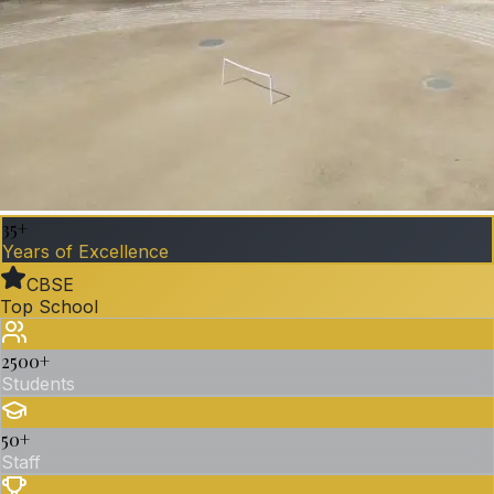
35+
Years of Excellence
CBSE
Top School
2500
+
Students
50
+
Staff