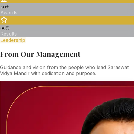
40
+
Awards
99
%
Results
Leadership
From Our Management
Guidance and vision from the people who lead Saraswati
Vidya Mandir with dedication and purpose.