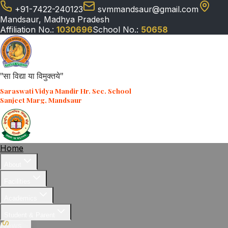
+91-7422-240123
svmmandsaur@gmail.com
Mandsaur, Madhya Pradesh
Affiliation No.:
1030696
School No.:
50658
"सा विद्या या विमुक्तये"
Saraswati Vidya Mandir Hr. Sec. School
Sanjeet Marg, Mandsaur
Home
About
Facilities
Academics
Student & Parent
News