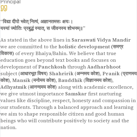
Principal
“विद्या दीपो भवेत् नित्यं, अज्ञानतमसः क्षयः।
यस्यां ज्योतिः प्रबुद्धं स्यात्, स जीवनस्य शोभनम्॥”
As stated in the above lines in
Saraswati Vidya Mandir
we are committed to the
holistic development (समग्र
विकास)
of every Bhaiya/Bahin. We believe that true
education goes beyond text books and focuses on
development of
Panchkosh
through
Aadharbhoot
subject (
आधारभूत विषय
)
Shahririk
(
अन्नमय कोश
),
Pranik
(
प्राणमय
कोश
),
Mansik
(
मनोमय कोश
),
Bauddhik
(
विज्ञानमय कोश
),
Adhyatmik
(
आनन्दमय कोश
) along with academic excellence,
we give utmost importance
Samskar
first nurturing
values like discipline, respect, honesty and compassion in
our students. Through a balanced approach and learning
we aim to shape responsible citizen and good human
beings who will contribute positively to society and the
nation.