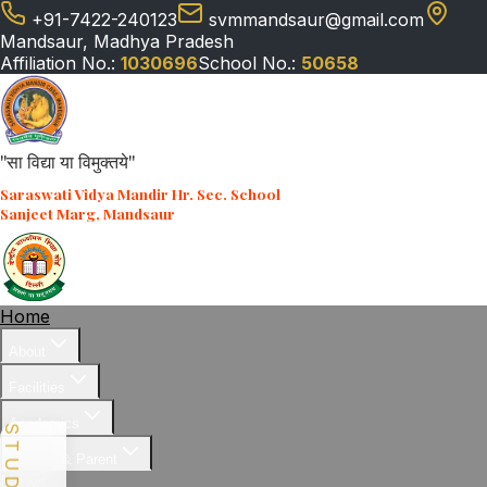
+91-7422-240123
svmmandsaur@gmail.com
Mandsaur, Madhya Pradesh
Affiliation No.:
1030696
School No.:
50658
"सा विद्या या विमुक्तये"
Saraswati Vidya Mandir Hr. Sec. School
Sanjeet Marg, Mandsaur
Home
About
Facilities
Academics
Student & Parent
News