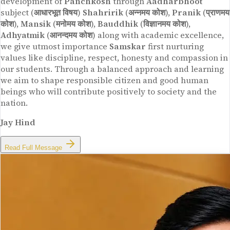
development of
Panchkosh
through
Aadharbhoot
subject (
आधारभूत विषय
)
Shahririk
(
अन्नमय कोश
),
Pranik
(
प्राणमय
कोश
),
Mansik
(
मनोमय कोश
),
Bauddhik
(
विज्ञानमय कोश
),
Adhyatmik
(
आनन्दमय कोश
) along with academic excellence,
we give utmost importance
Samskar
first nurturing
values like discipline, respect, honesty and compassion in
our students. Through a balanced approach and learning
we aim to shape responsible citizen and good human
beings who will contribute positively to society and the
nation.
Jay Hind
Read Full Message